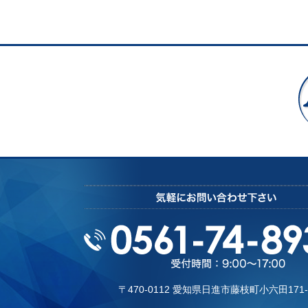
〒470-0112 愛知県⽇進市藤枝町⼩六⽥171-