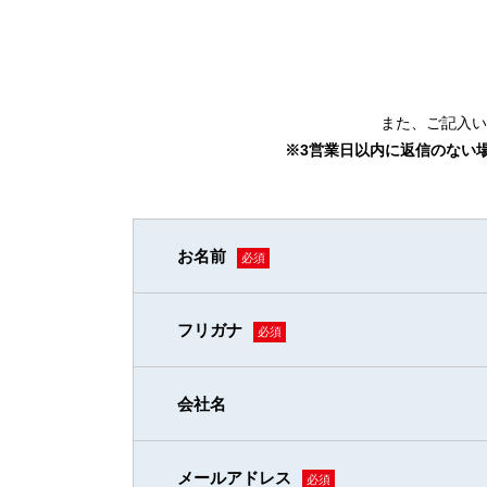
また、ご記⼊い
※3営業⽇以内に返信のない
お名前
必須
フリガナ
必須
会社名
メールアドレス
必須