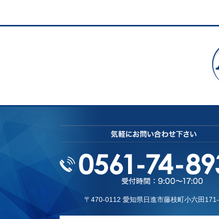
3.個⼈情報の利⽤
お客様にご提供いただきました個⼈情報につき
その⽬的の範囲を超えてお客様の個⼈情報を利
お客様がご了解いただけない場合、お客様⾃⾝
4.個⼈情報の第三者への提供について
当社は、以下の場合を除き、お客様の個⼈情報
・法令に基づく場合
・⼈の⽣命、⾝体⼜は財産の保護のために必要
・公衆衛⽣の向上のために特に必要がある場合
5.個⼈情報に関する権利
お客様より本⼈情報に関する、利⽤⽬的の通知
お客様が、コンタクトフォームより送信した個
を受け付けいたします。
〒470-0112 愛知県⽇進市藤枝町⼩六⽥171-
6.お問い合わせ先