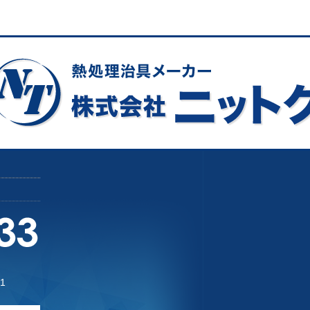
ましては、お客様に明⽰しました⽬的の範囲内で利⽤します。
⽤する必要が⽣じた場合は、お客様に事前にその利⽤⽬的をご連絡しま
のご判断によりかかる利⽤を拒むことができます。
を当該登録者の同意を得ずに第三者に開⽰したり、前項記載の⽬的以外
がある場合であって、本⼈の同意を得ることが困難であるとき
であって、本⼈の同意を得ることが困難であるとき
、開⽰・訂正・追加または削除及び利⽤・提供の停⽌の依頼があった場
⼈情報の訂正を希望する場合は、訂正を反映した最新の個⼈情報を登録
1