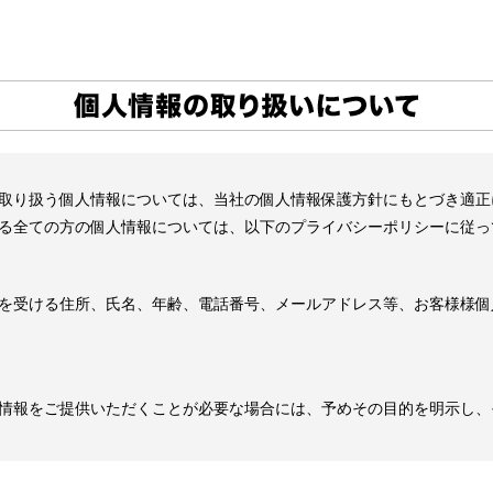
取り扱う個⼈情報については、当社の個⼈情報保護⽅針にもとづき適正
る全ての⽅の個⼈情報については、以下のプライバシーポリシーに従っ
を受ける住所、⽒名、年齢、電話番号、メールアドレス等、お客様様個
情報をご提供いただくことが必要な場合には、予めその⽬的を明⽰し、
場合、お客様⾃⾝のご判断により、その提供を拒むことができます。 
場合があります。ご了承ください。