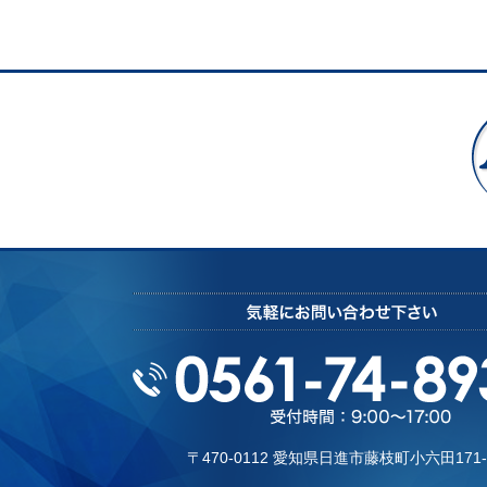
〒470-0112 愛知県⽇進市藤枝町⼩六⽥171-